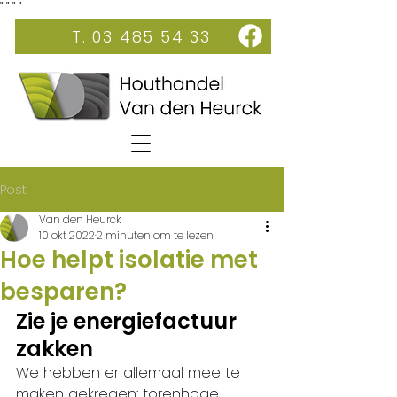
"
"
"
"
T. 03 485 54 33
Post
Van den Heurck
10 okt 2022
2 minuten om te lezen
Hoe helpt isolatie met
besparen?
Zie je energiefactuur 
zakken
We hebben er allemaal mee te 
maken gekregen: torenhoge 